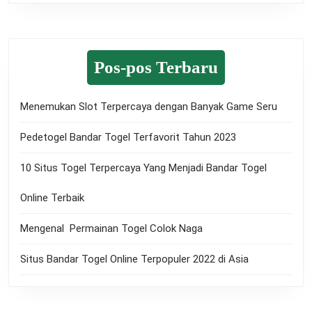
Pos-pos Terbaru
Menemukan Slot Terpercaya dengan Banyak Game Seru
Pedetogel Bandar Togel Terfavorit Tahun 2023
10 Situs Togel Terpercaya Yang Menjadi Bandar Togel
Online Terbaik
Mengenal Permainan Togel Colok Naga
Situs Bandar Togel Online Terpopuler 2022 di Asia