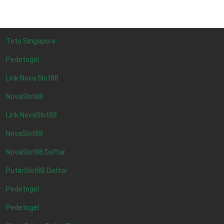
Toto Singapore
Pedetogel
Link Nova Slot88
NovaSlot88
Link NovaSlot88
NovaSlot88
NovaSlot88 Daftar
PutarSlot88 Daftar
Pedetogel
Pedetogel