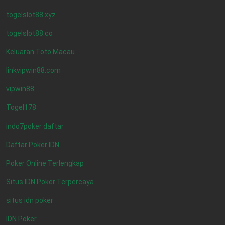
togelslot88.xyz
togelslot88.co
Keluaran Toto Macau
linkvipwin88.com
vipwin88
Togel178
indo7poker daftar
Daftar Poker IDN
Poker Online Terlengkap
Situs IDN Poker Terpercaya
situs idn poker
IDN Poker