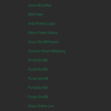
situs idn poker
IDN Poker
Indo7Poker Login
Kartu Poker Online
Situs Slot88 Resmi
Scatter Hitam Mahjong
PutarSlot88
PutarSlot88
Putar Slot88
PutarSlot88
Putar Slot88
Dadu Online Live