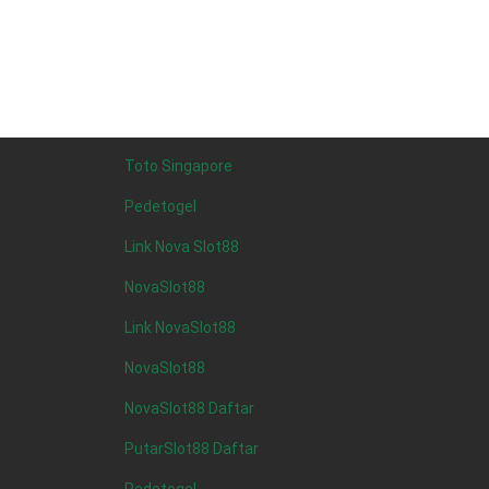
Toto Singapore
Pedetogel
Link Nova Slot88
NovaSlot88
Link NovaSlot88
NovaSlot88
NovaSlot88 Daftar
PutarSlot88 Daftar