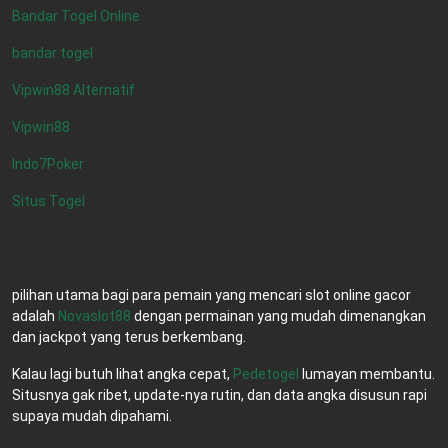
Bandar Togel Online
bandar togel
Vipwin88 Alternatif
Vipwin88
Indo7Poker
Situs Togel
pilihan utama bagi para pemain yang mencari slot online gacor
adalah
Novaslot88
dengan permainan yang mudah dimenangkan
dan jackpot yang terus berkembang.
Kalau lagi butuh lihat angka cepat,
Pedetogel
lumayan membantu.
Situsnya gak ribet, update-nya rutin, dan data angka disusun rapi
supaya mudah dipahami.