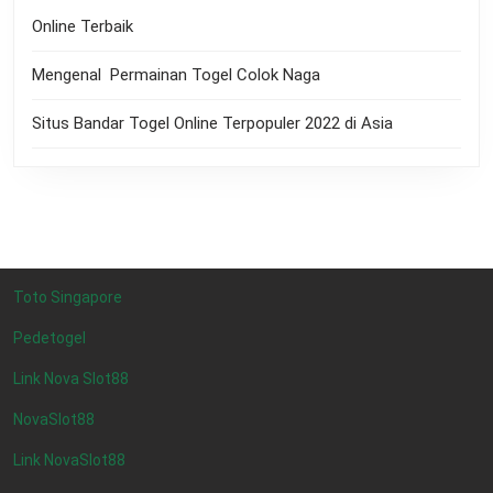
Online Terbaik
Mengenal Permainan Togel Colok Naga
Situs Bandar Togel Online Terpopuler 2022 di Asia
Toto Singapore
Pedetogel
Link Nova Slot88
NovaSlot88
Link NovaSlot88