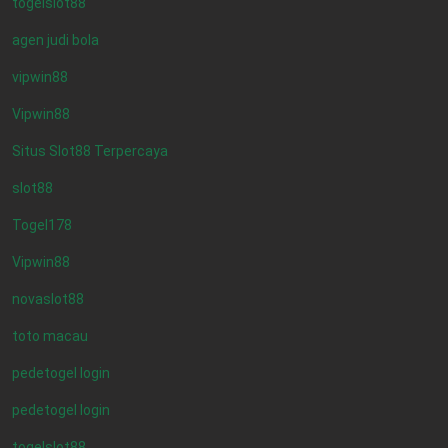
togelslot88
agen judi bola
vipwin88
Vipwin88
Situs Slot88 Terpercaya
slot88
Togel178
Vipwin88
novaslot88
toto macau
pedetogel login
pedetogel login
togelslot88