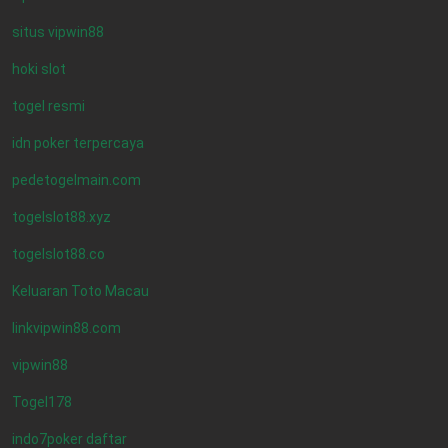
situs vipwin88
hoki slot
togel resmi
idn poker terpercaya
pedetogelmain.com
togelslot88.xyz
togelslot88.co
Keluaran Toto Macau
linkvipwin88.com
vipwin88
Togel178
indo7poker daftar