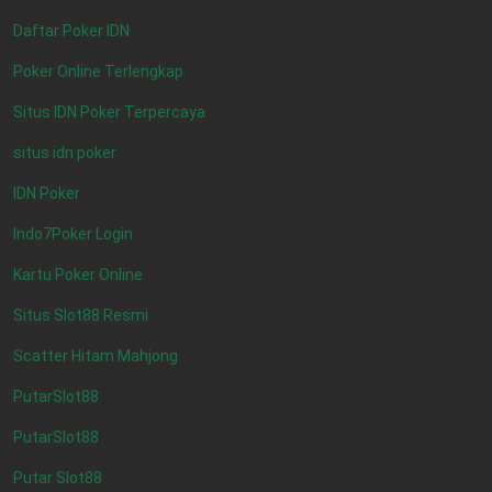
Daftar Poker IDN
Poker Online Terlengkap
Situs IDN Poker Terpercaya
situs idn poker
IDN Poker
Indo7Poker Login
Kartu Poker Online
Situs Slot88 Resmi
Scatter Hitam Mahjong
PutarSlot88
PutarSlot88
Putar Slot88