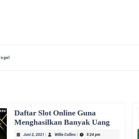
Togel
Daftar Slot Online Guna
f
Daftar
Menghasilkan Banyak Uang
Slot
Juni
Willie
Juni 2, 2021
|
Willie Collins
|
5:24 pm