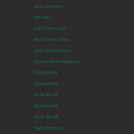
situs idn poker
IDN Poker
Indo7Poker Login
Kartu Poker Online
Situs Slot88 Resmi
Scatter Hitam Mahjong
PutarSlot88
PutarSlot88
Putar Slot88
PutarSlot88
Putar Slot88
Dadu Online Live