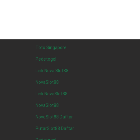
Toto Singapore
Pedetogel
Link Nova Slot88
NovaSlot88
Link NovaSlot88
NovaSlot88
NovaSlot88 Daftar
PutarSlot88 Daftar