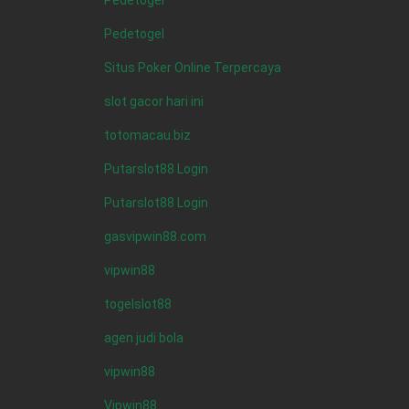
Pedetogel
Pedetogel
Situs Poker Online Terpercaya
slot gacor hari ini
totomacau.biz
Putarslot88 Login
Putarslot88 Login
gasvipwin88.com
vipwin88
togelslot88
agen judi bola
vipwin88
Vipwin88