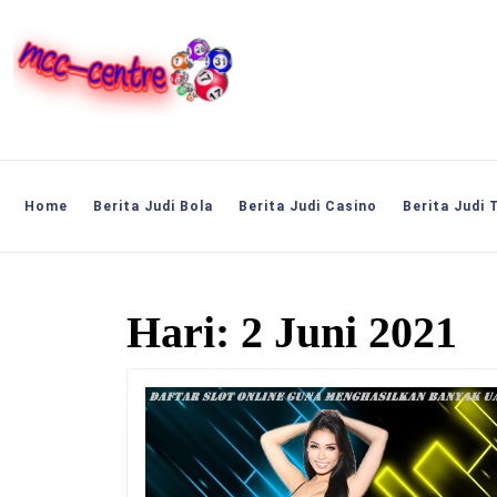
Skip
to
content
Skip
to
content
Home
Berita Judi Bola
Berita Judi Casino
Berita Judi 
Hari:
2 Juni 2021