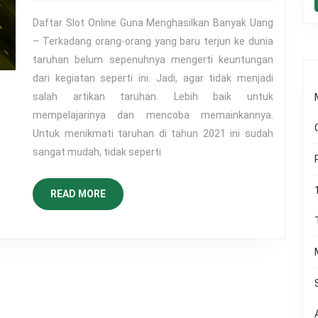
Online
2,
Collins
2021
Guna
Daftar Slot Online Guna Menghasilkan Banyak Uang
– Terkadang orang-orang yang baru terjun ke dunia
Menghas
taruhan belum sepenuhnya mengerti keuntungan
Banyak
dari kegiatan seperti ini. Jadi, agar tidak menjadi
Uang
salah artikan taruhan. Lebih baik untuk
mempelajarinya dan mencoba memainkannya.
Untuk menikmati taruhan di tahun 2021 ini sudah
sangat mudah, tidak seperti
READ
READ MORE
MORE