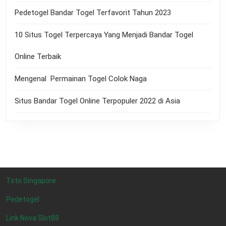
Pedetogel Bandar Togel Terfavorit Tahun 2023
10 Situs Togel Terpercaya Yang Menjadi Bandar Togel
Online Terbaik
Mengenal Permainan Togel Colok Naga
Situs Bandar Togel Online Terpopuler 2022 di Asia
Toto Singapore
Pedetogel
Link Nova Slot88