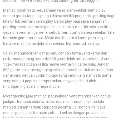
sebesar 17.879.645 euro kepada seorang tentara inggris.
Menjadi salah satu perusahaan yang memberikan demo play
secara gratis tanpa dipungut biaya sedikit pun, tentu penting bagi
kita untuk bermain demo play. Demo play bagi saya sangatlah
penting karena demo play bertujuan untuk melatih pola pikir kita
sebelum bermain game tersebut, membuat strategi sebelum kita
bermain game tersebut. Maka dari itu untuk kamu para player
baru bermain demo dulu lah sebelum bermain judi aslinya.
Selalu menghadirkan game baru dengan tema yang keren dan
unik, microgaming memiliki 400 game lebih untuk membuat anda
tidak merasa bosan ketika hanya bermain 1 game saja. Dengan
600 game lebih microgaming selalu berusaha untuk meluncurkan
game baru dengan updating-updating barunya. Salah satu game
yang sangat populer sampai sekarang yang dibuat oleh
microgaming adalah mega moolah.
Microgaming juga menjadi perusahaan yang memberikan bonus
jackpot terbesar didunia, maka dari itu perusahaan ini selalu
menjadi pilihan terbaik bagi para pecinta judi slot online, Saya
sendiri pun selalu bermain judi slot online dengan provider ini.