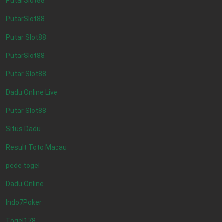
PutarSlot88
PutarSlot88
Putar Slot88
PutarSlot88
Putar Slot88
Dadu Online Live
Putar Slot88
Situs Dadu
Result Toto Macau
pede togel
Dadu Online
Indo7Poker
Togel178