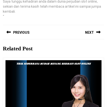
Saya tunggu kehadiran anda dalam dunia perjudian slot online,
sekian dan terima kasih telah membaca artikel ini sampai jumpa
kembali.
“
Navigasi
PREVIOUS
NEXT
pos
Previous
Next
Related Post
post:
post: