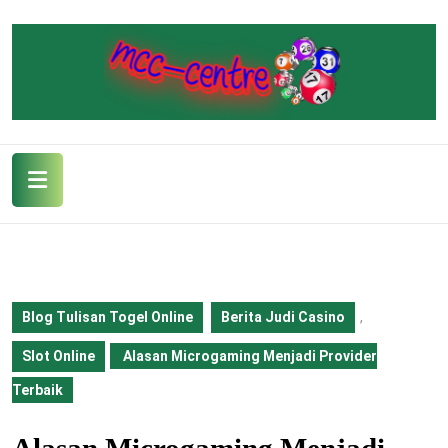
Skip
to
content
Skip
to
content
Open
Button
Blog Tulisan Togel Online
Berita Judi Casino
,
Slot Online
Alasan Microgaming Menjadi Provider
Terbaik