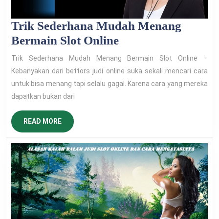
Trik Sederhana Mudah Menang
Trik
Bermain Slot Online
Sederhana
Trik Sederhana Mudah Menang Bermain Slot Online –
Mudah
Kebanyakan dari bettors judi online suka sekali mencari cara
Menang
untuk bisa menang tapi selalu gagal. Karena cara yang mereka
Bermain
dapatkan bukan dari
Slot
READ
READ MORE
Online
MORE