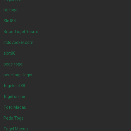
hk togel
Slot88
Situs Togel Resmi
indo7poker.com
slot88
pede togel
pedetogel login
togelslot88
togel online
Toto Macau
Pede Togel
Togel Macau